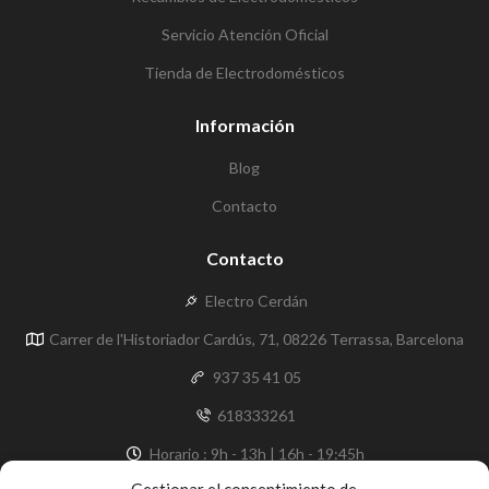
Servicio Atención Oficial
Tienda de Electrodomésticos
Información
Blog
Contacto
Contacto
Electro Cerdán
Carrer de l'Historiador Cardús, 71, 08226 Terrassa, Barcelona
937 35 41 05
618333261
Horario : 9h - 13h | 16h - 19:45h